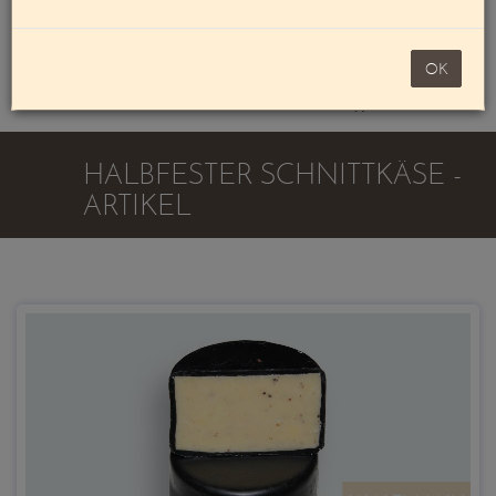
Mein Konto
noch 100,00 €
OK
Warenkorb
HALBFESTER SCHNITTKÄSE -
ARTIKEL