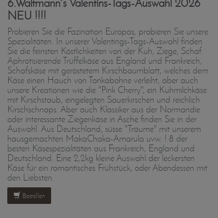
6.Waltmann`s Valentins-Tags-Auswahl 2026
NEU !!!!
Probieren Sie die Fazination Europas, probieren Sie unsere
Spezialitäten. In unserer Valentings-Tags-Auswahl finden
Sie die feinsten Köstlichkeiten von der Kuh, Ziege, Schaf.
Aphrotisierende Trüffelkäse aus England und Frankreich,
Schafskäse mit geröstetem Kirschbaumblatt, welches dem
Käse einen Hauch von Tonkabohne verleiht, aber auch
unsere Kreationen wie die "Pink Cherry", ein Kuhmilchkäse
mit Kirschstaub, eingelegten Sauerkirschen und reichlich
Kirschschnaps. Aber auch Klassiker aus der Normandie
oder interessante Ziegenkäse in Asche finden Sie in der
Auswahl. Aus Deutschland, süsse "Träume" mit unserem
hausgemachten MakaChaka-Amarula uvw. ! 8 der
besten Käsespezialitäten aus Frankreich, England und
Deutschland. Eine 2,2kg kleine Auswahl der leckersten
Käse für ein romantisches Frühstück, oder Abendessen mit
den Liebsten.
Bestellen