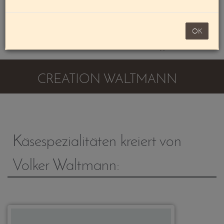
Mein Konto
noch 100,00 €
OK
Warenkorb
CREATION WALTMANN
Käsespezialitäten kreiert von
Volker Waltmann: