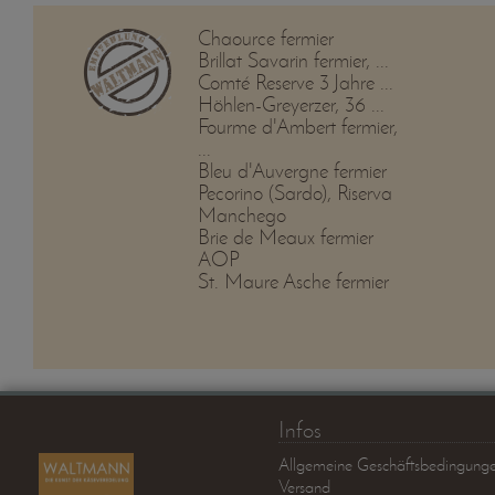
Chaource fermier
Brillat Savarin fermier, ...
Comté Reserve 3 Jahre ...
Höhlen-Greyerzer, 36 ...
Fourme d'Ambert fermier,
...
Bleu d'Auvergne fermier
Pecorino (Sardo), Riserva
Manchego
Brie de Meaux fermier
AOP
St. Maure Asche fermier
Infos
Allgemeine Geschäftsbedingung
Versand