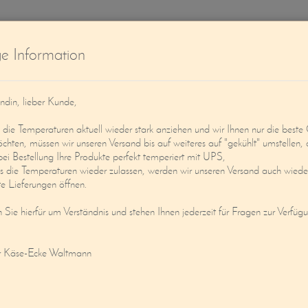
W
ge Information
ndin, lieber Kunde,
ie Temperaturen aktuell wieder stark anziehen und wir Ihnen nur die beste 
öchten, müssen wir unseren Versand bis auf weiteres auf "gekühlt" umstellen, 
bei Bestellung Ihre Produkte perfekt temperiert mit UPS,
s die Temperaturen wieder zulassen, werden wir unseren Versand auch wieder
Service
Mein Konto
e Lieferungen öffnen.
n Sie hierfür um Verständnis und stehen Ihnen jederzeit für Fragen zur Verfüg
r Käse-Ecke Waltmann