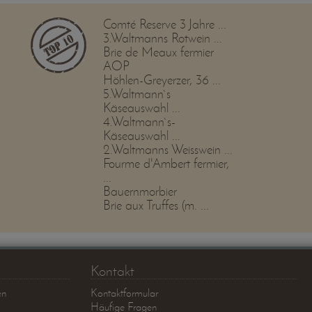
Comté Reserve 3 Jahre ...
3.Waltmanns Rotwein ...
Brie de Meaux fermier
AOP
Höhlen-Greyerzer, 36 ...
5.Waltmann`s
Käseauswahl ...
4.Waltmann`s-
Käseauswahl ...
2.Waltmanns Weisswein ...
Fourme d'Ambert fermier,
...
Bauernmorbier
Brie aux Truffes (m. ...
Kontakt
en
Kontaktformular
Häufige Fragen