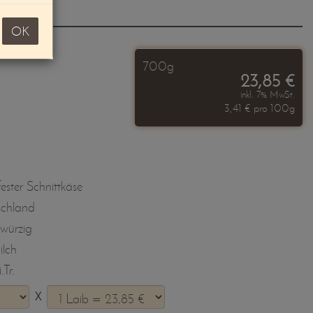
OK
700g
23,85 €
inkl. 7% MwSt.
3,41 € pro 100g
ester Schnittkäse
schland
 würzig
lch
.Tr.
X