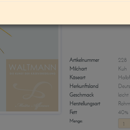
Wiesenzauber
Artikelnummer
228
Milchart
Kuh
Käseart
Halbf
Herkunftsland
Deut
Geschmack
leicht
Herstellungsart
Rohmi
Fett
40% i
Menge: