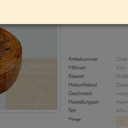
Soltauer Burgkä
Artikelnummer
1046
Milchart
Kuh
Käseart
Halbf
Herkunftsland
Deut
Geschmack
würzi
Herstellungsart
therm
Fett
45% i.
Menge: