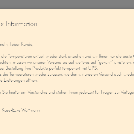
W
ge Information
ndin, lieber Kunde,
ie Temperaturen aktuell wieder stark anziehen und wir Ihnen nur die beste 
öchten, müssen wir unseren Versand bis auf weiteres auf "gekühlt" umstellen, 
bei Bestellung Ihre Produkte perfekt temperiert mit UPS,
s die Temperaturen wieder zulassen, werden wir unseren Versand auch wieder
Service
Mein Konto
e Lieferungen öffnen.
n Sie hierfür um Verständnis und stehen Ihnen jederzeit für Fragen zur Verfüg
RGKÄSE
r Käse-Ecke Waltmann