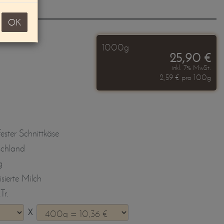
se
OK
1000g
25,90 €
inkl. 7% MwSt.
2,59 € pro 100g
ester Schnittkäse
schland
g
isierte Milch
Tr.
X