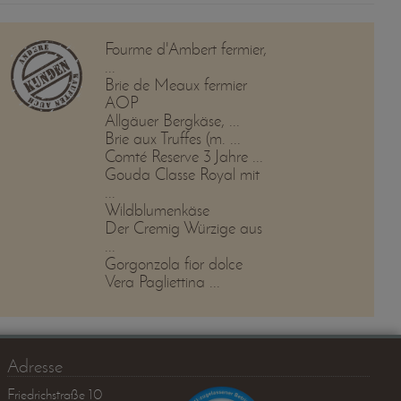
Fourme d'Ambert fermier,
...
Brie de Meaux fermier
AOP
Allgäuer Bergkäse, ...
Brie aux Truffes (m. ...
Comté Reserve 3 Jahre ...
Gouda Classe Royal mit
...
Wildblumenkäse
Der Cremig Würzige aus
...
Gorgonzola fior dolce
Vera Pagliettina ...
Adresse
Friedrichstraße 10