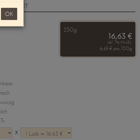
 fermier
OK
250g
16,63 €
inkl. 7% MwSt.
6,65 € pro 100g
nkäse
reich
 würzig
lch
Tr.
X