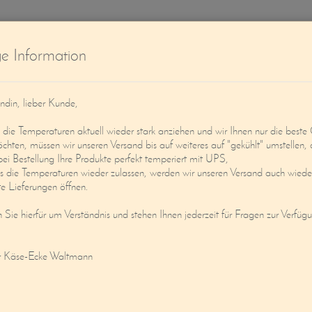
W
ge Information
ndin, lieber Kunde,
ie Temperaturen aktuell wieder stark anziehen und wir Ihnen nur die beste 
öchten, müssen wir unseren Versand bis auf weiteres auf "gekühlt" umstellen, 
bei Bestellung Ihre Produkte perfekt temperiert mit UPS,
s die Temperaturen wieder zulassen, werden wir unseren Versand auch wieder
Service
Mein Konto
e Lieferungen öffnen.
n Sie hierfür um Verständnis und stehen Ihnen jederzeit für Fragen zur Verfüg
HE FERMIER
r Käse-Ecke Waltmann