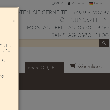
29:56
Anmelden
Deutsch
IR BERATEN: SIE GERNE TEL.: +49 9131 207187
ÖFFNUNGSZEITEN:
×
MONTAG - FREITAG: 08:30 - 18:00
SAMSTAG: 08:30 - 14:00
Qualität
d.h. Sie
 für
Warenkorb
noch 100,00 €
ung.