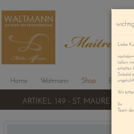
wichti
Liebe Ku
nachdem d
liefern m
erhalten 
Sobald e
Home
Waltmann
Shop
Beratung
ungekühlt
Wir bitte
ARTIKEL: 149 - ST. MAURE ASC
Ihr
Team de