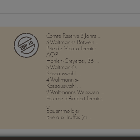
Comté Reserve 3 Jahre ...
3.Waltmanns Rotwein ...
Brie de Meaux fermier
AOP
Höhlen-Greyerzer, 36 ...
5.Waltmann`s
Käseauswahl ...
4.Waltmann`s-
Käseauswahl ...
2.Waltmanns Weisswein ...
Fourme d'Ambert fermier,
...
Bauernmorbier
Brie aux Truffes (m. ...