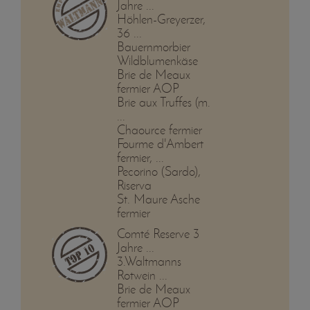
Jahre ...
Höhlen-Greyerzer,
36 ...
Bauernmorbier
Wildblumenkäse
Brie de Meaux
fermier AOP
Brie aux Truffes (m.
...
Chaource fermier
Fourme d'Ambert
fermier, ...
Pecorino (Sardo),
Riserva
St. Maure Asche
fermier
Comté Reserve 3
Jahre ...
3.Waltmanns
Rotwein ...
Brie de Meaux
fermier AOP