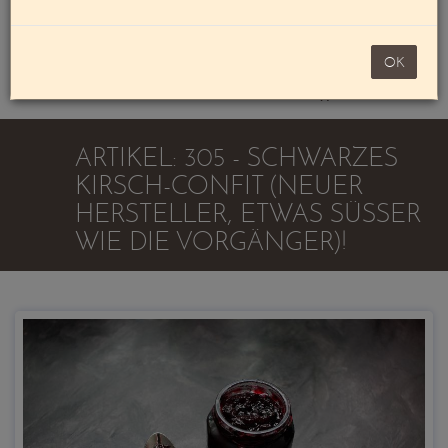
Mein Konto
noch 100,00 €
OK
Warenkorb
ARTIKEL: 305 - SCHWARZES
KIRSCH-CONFIT (NEUER
HERSTELLER, ETWAS SÜSSER W
IE DIE VORGÄNGER)!