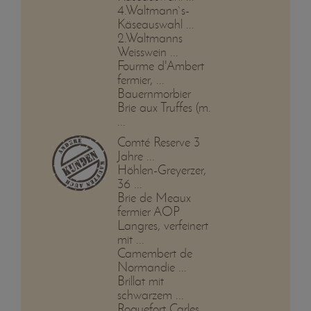
4.Waltmann`s-
Käseauswahl ...
2.Waltmanns
Weisswein ...
Fourme d'Ambert
fermier, ...
Bauernmorbier
Brie aux Truffes (m.
...
Comté Reserve 3
Jahre ...
Höhlen-Greyerzer,
36 ...
Brie de Meaux
fermier AOP
Langres, verfeinert
mit ...
Camembert de
Normandie ...
Brillat mit
schwarzem ...
Roquefort Carles, ...