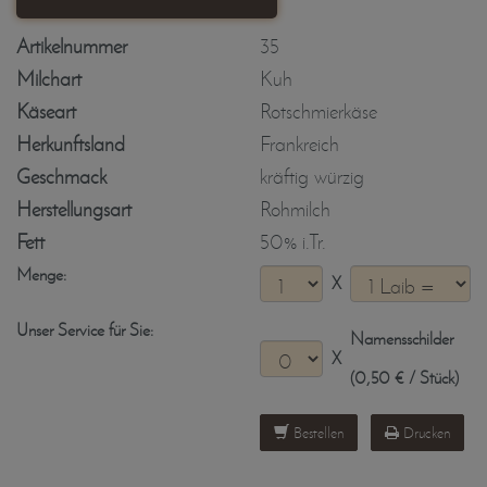
Artikelnummer
35
Milchart
Kuh
Käseart
Rotschmierkäse
Herkunftsland
Frankreich
Geschmack
kräftig würzig
Herstellungsart
Rohmilch
Fett
50% i.Tr.
Menge:
X
Unser Service für Sie:
Namensschilder
X
(0,50 € / Stück)
Bestellen
Drucken