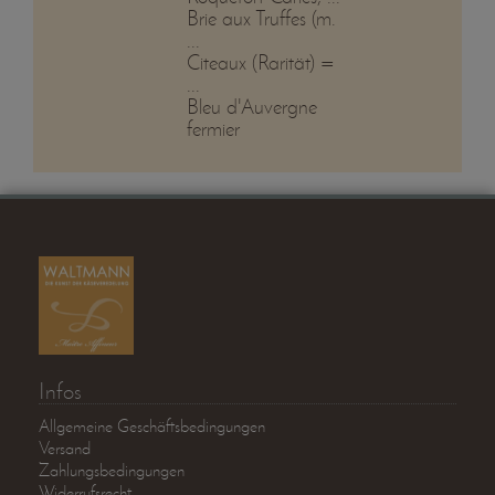
Brie aux Truffes (m.
...
Citeaux (Rarität) =
...
Bleu d'Auvergne
fermier
Infos
Allgemeine Geschäftsbedingungen
Versand
Zahlungsbedingungen
Widerrufsrecht