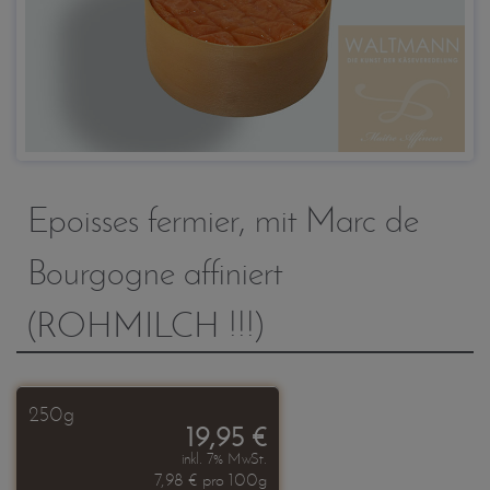
Epoisses fermier, mit Marc de
Bourgogne affiniert
(ROHMILCH !!!)
250g
19,95 €
inkl. 7% MwSt.
7,98 € pro 100g