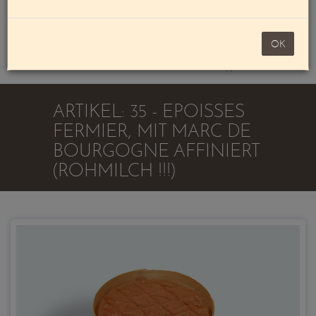
Mein Konto
noch 100,00 €
OK
Warenkorb
ARTIKEL: 35 - EPOISSES
FERMIER, MIT MARC DE
BOURGOGNE AFFINIERT
(ROHMILCH !!!)