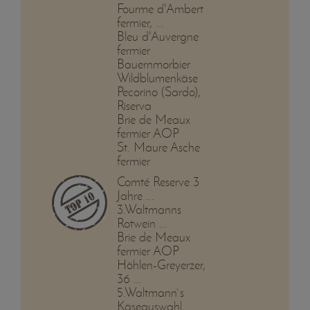
Fourme d'Ambert
fermier, ...
Bleu d'Auvergne
fermier
Bauernmorbier
Wildblumenkäse
Pecorino (Sardo),
Riserva
Brie de Meaux
fermier AOP
St. Maure Asche
fermier
Comté Reserve 3
Jahre ...
3.Waltmanns
Rotwein ...
Brie de Meaux
fermier AOP
Höhlen-Greyerzer,
36 ...
5.Waltmann`s
Käseauswahl ...