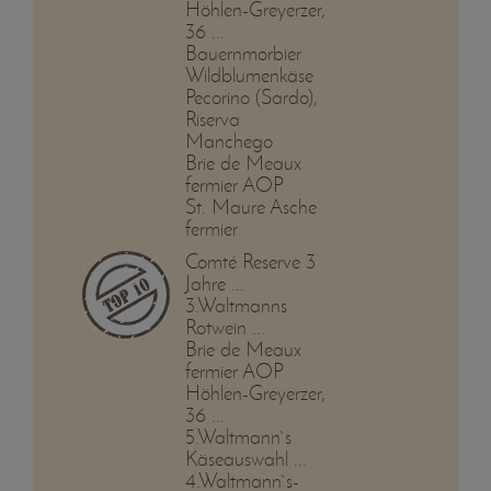
Höhlen-Greyerzer,
36 ...
Bauernmorbier
Wildblumenkäse
Pecorino (Sardo),
Riserva
Manchego
Brie de Meaux
fermier AOP
St. Maure Asche
fermier
Comté Reserve 3
Jahre ...
3.Waltmanns
Rotwein ...
Brie de Meaux
fermier AOP
Höhlen-Greyerzer,
36 ...
5.Waltmann`s
Käseauswahl ...
4.Waltmann`s-