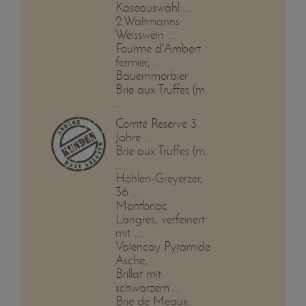
Käseauswahl ...
2.Waltmanns
Weisswein ...
Fourme d'Ambert
fermier, ...
Bauernmorbier
Brie aux Truffes (m.
...
Comté Reserve 3
Jahre ...
Brie aux Truffes (m.
...
Höhlen-Greyerzer,
36 ...
Montbriac
Langres, verfeinert
mit ...
Valencay Pyramide
Asche, ...
Brillat mit
schwarzem ...
Brie de Meaux