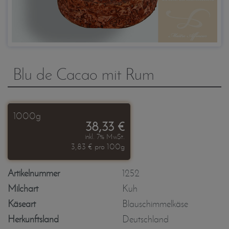
Blu de Cacao mit Rum
1000g
38,33 €
inkl. 7% MwSt.
3,83 € pro 100g
Artikelnummer
1252
Milchart
Kuh
Käseart
Blauschimmelkäse
Herkunftsland
Deutschland