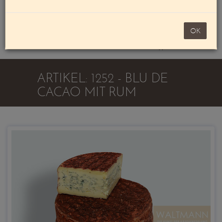
Mein Konto
noch 100,00 €
OK
Warenkorb
ARTIKEL: 1252 - BLU DE
CACAO MIT RUM