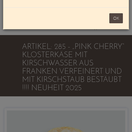
Mein Konto
noch 100,00 €
OK
Warenkorb
ARTIKEL: 285 - „PINK CHERRY“
KLOSTERKÄSE MIT
KIRSCHWASSER AUS
FRANKEN VERFEINERT UND
MIT KIRSCHSTAUB BESTÄUBT
!!!! NEUHEIT 2025