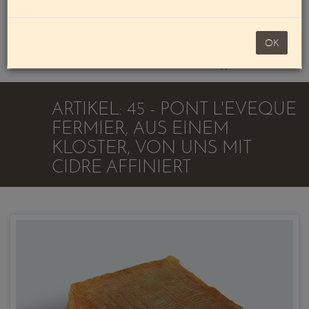
Mein Konto
noch 100,00 €
OK
Warenkorb
ARTIKEL: 45 - PONT L'EVEQUE
FERMIER, AUS EINEM
KLOSTER, VON UNS MIT
CIDRE AFFINIERT