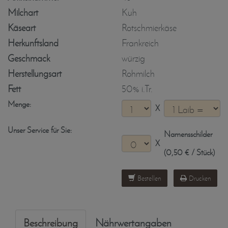
Milchart
Kuh
Käseart
Rotschmierkäse
Herkunftsland
Frankreich
Geschmack
würzig
Herstellungsart
Rohmilch
Fett
50% i.Tr.
Menge:
X
Unser Service für Sie:
Namensschilder
X
(0,50 € / Stück)
Bestellen
Drucken
Beschreibung
Nährwertangaben