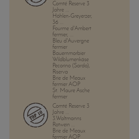
Comté Reserve 3
Jahre ...
Höhlen-Greyerzer,
36 ...
Fourme d'Ambert
fermier, ...
Bleu d'Auvergne
fermier
Bauernmorbier
Wildblumenkäse
Pecorino (Sardo),
Riserva
Brie de Meaux
fermier AOP
St. Maure Asche
fermier
Comté Reserve 3
Jahre ...
3.Waltmanns
Rotwein ...
Brie de Meaux
fermier AOP