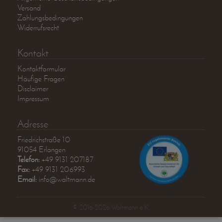
Versand
Zahlungsbedingungen
Widerrufsrecht
Kontakt
Kontaktformular
Häufige Fragen
Disclaimer
Impressum
Adresse
Friedrichstraße 10
91054 Erlangen
Telefon:
+49 9131 207187
Fax:
+49 9131 206993
Email:
info@waltmann.de
© 2016-2026 Waltmann e.K.