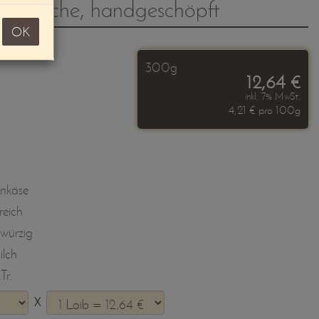
ide Asche, handgeschöpft
OK
300g
12,64 €
inkl. 7% MwSt.
4,21 € pro 100g
nkäse
reich
 würzig
lch
Tr.
X