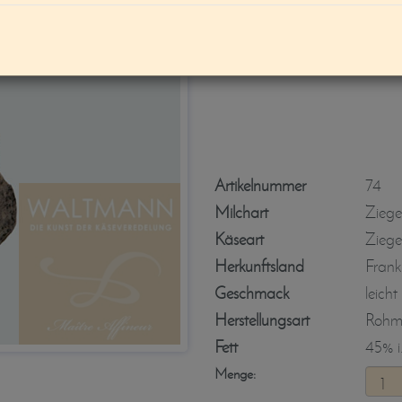
Valencay Pyram
Artikelnummer
74
Milchart
Ziege
Käseart
Ziege
Herkunftsland
Frank
Geschmack
leicht
Herstellungsart
Rohmi
Fett
45% i.
Menge: