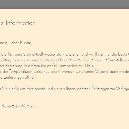
W
ge Information
ndin, lieber Kunde,
ie Temperaturen aktuell wieder stark anziehen und wir Ihnen nur die beste 
öchten, müssen wir unseren Versand bis auf weiteres auf "gekühlt" umstellen, 
bei Bestellung Ihre Produkte perfekt temperiert mit UPS,
s die Temperaturen wieder zulassen, werden wir unseren Versand auch wieder
Service
Mein Konto
e Lieferungen öffnen.
n Sie hierfür um Verständnis und stehen Ihnen jederzeit für Fragen zur Verfüg
AMIDE ASCHE, HANDGESCHÖPFT
r Käse-Ecke Waltmann