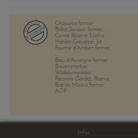
Chaource fermier
Brillat Savarin fermier, ...
Comté Reserve 3 Jahre ...
Höhlen-Greyerzer, 36 ...
Fourme d'Ambert fermier,
...
Bleu d'Auvergne fermier
Bauernmorbier
Wildblumenkäse
Pecorino (Sardo), Riserva
Brie de Meaux fermier
AOP
Infos