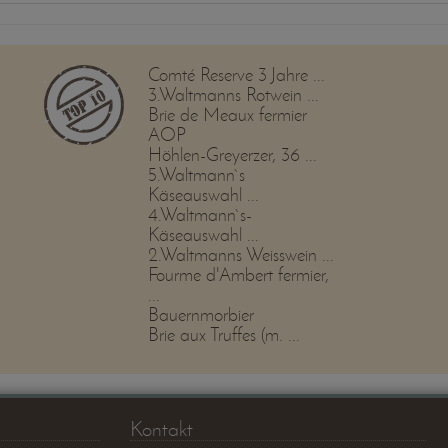
Comté Reserve 3 Jahre ...
3.Waltmanns Rotwein ...
Brie de Meaux fermier
AOP
Höhlen-Greyerzer, 36 ...
5.Waltmann`s
Käseauswahl ...
4.Waltmann`s-
Käseauswahl ...
2.Waltmanns Weisswein ...
Fourme d'Ambert fermier,
...
Bauernmorbier
Brie aux Truffes (m. ...
Kontakt