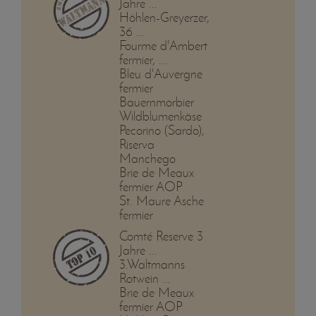
Jahre ...
Höhlen-Greyerzer,
36 ...
Fourme d'Ambert
fermier, ...
Bleu d'Auvergne
fermier
Bauernmorbier
Wildblumenkäse
Pecorino (Sardo),
Riserva
Manchego
Brie de Meaux
fermier AOP
St. Maure Asche
fermier
Comté Reserve 3
Jahre ...
3.Waltmanns
Rotwein ...
Brie de Meaux
fermier AOP