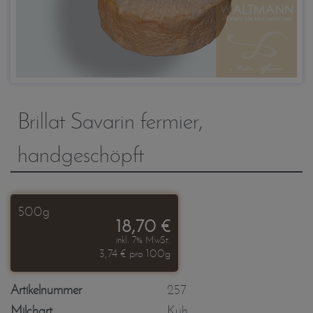
Brillat Savarin fermier,
handgeschöpft
500g
18,70 €
inkl. 7% MwSt.
3,74 € pro 100g
Artikelnummer
257
Milchart
Kuh