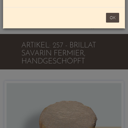
Mein Konto
noch 100,00 €
OK
Warenkorb
ARTIKEL: 257 - BRILLAT
SAVARIN FERMIER,
HANDGESCHÖPFT