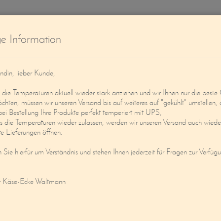
W
ge Information
ndin, lieber Kunde,
ie Temperaturen aktuell wieder stark anziehen und wir Ihnen nur die beste 
öchten, müssen wir unseren Versand bis auf weiteres auf "gekühlt" umstellen, 
bei Bestellung Ihre Produkte perfekt temperiert mit UPS,
s die Temperaturen wieder zulassen, werden wir unseren Versand auch wieder
Service
Mein Konto
e Lieferungen öffnen.
n Sie hierfür um Verständnis und stehen Ihnen jederzeit für Fragen zur Verfüg
400G) M. SAKE AFFINIERT
r Käse-Ecke Waltmann