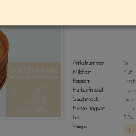
Soumaintrain (4
Artikelnummer
13
Milchart
Kuh
Käseart
Frisc
Herkunftsland
Frank
Geschmack
leicht
Herstellungsart
pasteu
Fett
50% i.
Menge: