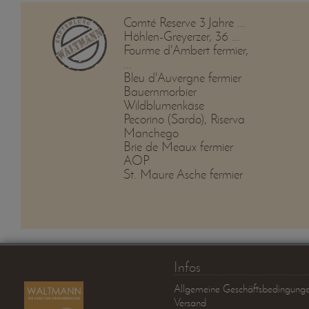
Comté Reserve 3 Jahre ...
Höhlen-Greyerzer, 36 ...
Fourme d'Ambert fermier,
...
Bleu d'Auvergne fermier
Bauernmorbier
Wildblumenkäse
Pecorino (Sardo), Riserva
Manchego
Brie de Meaux fermier
AOP
St. Maure Asche fermier
Infos
Allgemeine Geschäftsbedingung
Versand