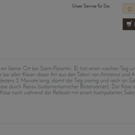
Unser Service für Sie:
B
in kleiner Ort bei Saint-Florentin. Er hat einen weichen Teig 
o wie bei allen Käsen dieser Art aus den Tälern von Armance u
destens 2 Monate lang, damit der Teig cremig und reich an Ge
käse durch Rocou (südamerikanischer Blütensamen). Der Käse er
 Käse noch während der Reifezeit mit einem hochpolierten Sake 