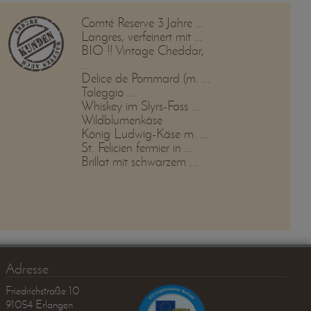
Comté Reserve 3 Jahre ...
Langres, verfeinert mit ...
BIO !! Vintage Cheddar,
...
Delice de Pommard (m. ...
Taleggio ...
Whiskey im Slyrs-Fass ...
Wildblumenkäse
König Ludwig-Käse m. ...
St. Felicien fermier in ...
Brillat mit schwarzem ...
Adresse
Friedrichstraße 10
91054 Erlangen