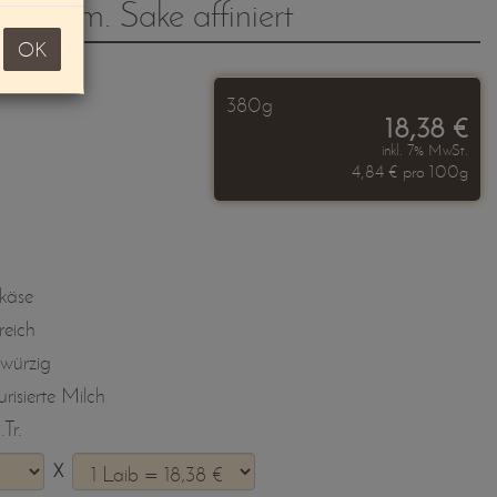
00g) m. Sake affiniert
OK
380g
18,38 €
inkl. 7% MwSt.
4,84 € pro 100g
hkäse
reich
 würzig
risierte Milch
Tr.
X