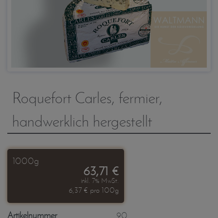
Roquefort Carles, fermier,
handwerklich hergestellt
1000g
63,71 €
inkl. 7% MwSt.
6,37 € pro 100g
Artikelnummer
90