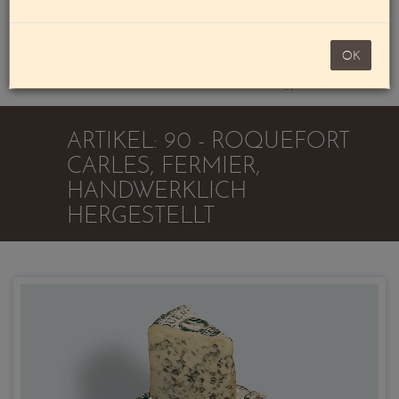
Mein Konto
noch 100,00 €
OK
Warenkorb
ARTIKEL: 90 - ROQUEFORT
CARLES, FERMIER,
HANDWERKLICH
HERGESTELLT