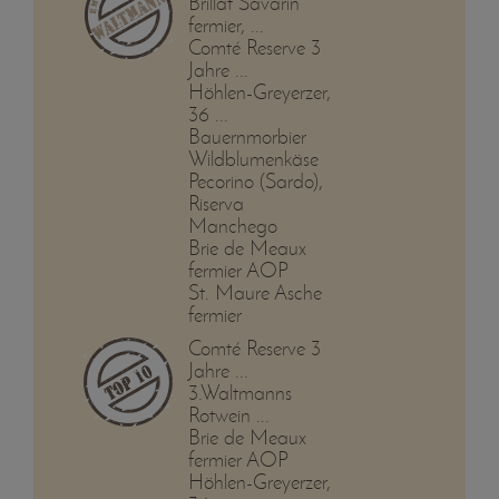
Brillat Savarin
fermier, ...
Comté Reserve 3
Jahre ...
Höhlen-Greyerzer,
36 ...
Bauernmorbier
Wildblumenkäse
Pecorino (Sardo),
Riserva
Manchego
Brie de Meaux
fermier AOP
St. Maure Asche
fermier
Comté Reserve 3
Jahre ...
3.Waltmanns
Rotwein ...
Brie de Meaux
fermier AOP
Höhlen-Greyerzer,