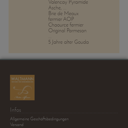
Valencay Pyramide
Asche, ...
Brie de Meaux
fermier AOP
Chaource fermier
Original Parmesan
...
5 Jahre alter Gouda
Infos
Allgemeine Geschäftsbedingungen
Versand