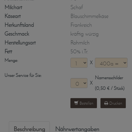
Milchart
Schaf
Käseart
Blauschimmelkäse
Herkunftsland
Frankreich
Geschmack
kräftig würzig
Herstellungsart
Rohmilch
Fett
50% i.Tr.
Menge:
X
Unser Service für Sie:
Namensschilder
X
(0,50 € / Stück)
Bestellen
Drucken
Beschreibung
Nährwertangaben