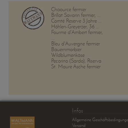
Chaource fermier
Brillat Savarin fermier, ...
Comté Reserve 3 Jahre ...
Höhlen-Greyerzer, 36 ...
Fourme d'Ambert fermier,
...
Bleu d'Auvergne fermier
Bauernmorbier
Wildblumenkäse
Pecorino (Sardo), Riserva
St. Maure Asche fermier
Infos
Allgemeine Geschäftsbedingung
Versand