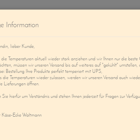
W
ge Information
ndin, lieber Kunde,
ie Temperaturen aktuell wieder stark anziehen und wir Ihnen nur die beste 
öchten, müssen wir unseren Versand bis auf weiteres auf "gekühlt" umstellen, 
bei Bestellung Ihre Produkte perfekt temperiert mit UPS,
s die Temperaturen wieder zulassen, werden wir unseren Versand auch wieder
Service
Mein Konto
e Lieferungen öffnen.
n Sie hierfür um Verständnis und stehen Ihnen jederzeit für Fragen zur Verfüg
DE NORMANDIE FERMIER (JUNG)
r Käse-Ecke Waltmann