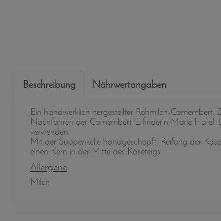
Beschreibung
Nährwertangaben
Ein handwerklich hergestellter Rohmilch-Camembert. 
Nachfahren der Camembert-Erfinderin Marie Harel. Ei
verwenden.
Mit der Suppenkelle handgeschöpft, Reifung der Käse
einen Kern in der Mitte des Käseteigs.
Allergene
Milch