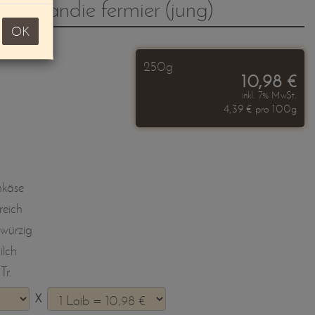
ormandie fermier (jung)
OK
250g
10,98 €
inkl. 7% MwSt.
4,39 € pro 100g
hkäse
reich
 würzig
lch
Tr.
X