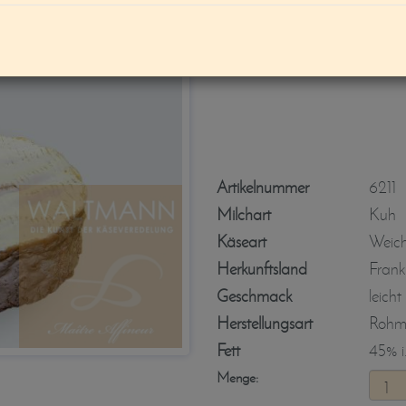
Camembert de N
Artikelnummer
6211
Milchart
Kuh
Käseart
Weic
Herkunftsland
Frank
Geschmack
leicht
Herstellungsart
Rohmi
Fett
45% i.
Menge: