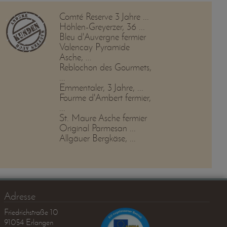
Comté Reserve 3 Jahre ...
Höhlen-Greyerzer, 36 ...
Bleu d'Auvergne fermier
Valencay Pyramide
Asche, ...
Reblochon des Gourmets,
...
Emmentaler, 3 Jahre, ...
Fourme d'Ambert fermier,
...
St. Maure Asche fermier
Original Parmesan ...
Allgäuer Bergkäse, ...
Adresse
Friedrichstraße 10
91054 Erlangen