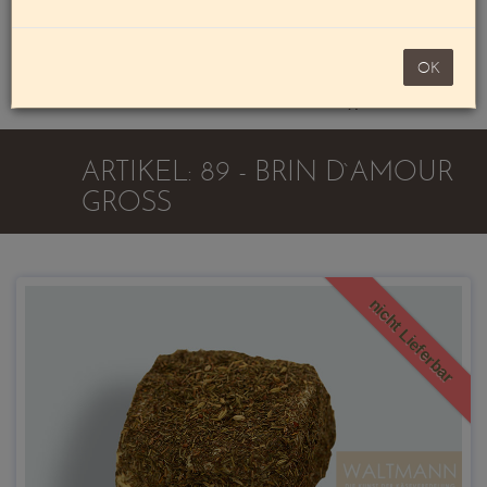
Mein Konto
noch 100,00 €
OK
Warenkorb
ARTIKEL: 89 - BRIN D`AMOUR
GROSS
nicht Lieferbar