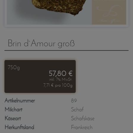
Brin d`Amour groß
750g
57,80 €
inkl. 7% MwSt.
7,71 € pro 100g
Artikelnummer
89
Milchart
Schaf
Käseart
Schafskäse
Herkunftsland
Frankreich