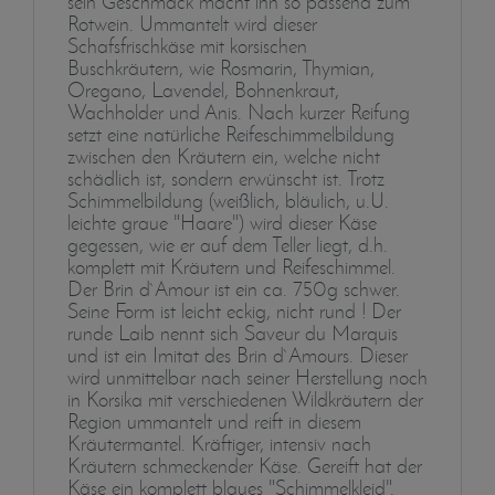
sein Geschmack macht ihn so passend zum
Rotwein. Ummantelt wird dieser
Schafsfrischkäse mit korsischen
Buschkräutern, wie Rosmarin, Thymian,
Oregano, Lavendel, Bohnenkraut,
Wachholder und Anis. Nach kurzer Reifung
setzt eine natürliche Reifeschimmelbildung
zwischen den Kräutern ein, welche nicht
schädlich ist, sondern erwünscht ist. Trotz
Schimmelbildung (weißlich, bläulich, u.U.
leichte graue "Haare") wird dieser Käse
gegessen, wie er auf dem Teller liegt, d.h.
komplett mit Kräutern und Reifeschimmel.
Der Brin d`Amour ist ein ca. 750g schwer.
Seine Form ist leicht eckig, nicht rund ! Der
runde Laib nennt sich Saveur du Marquis
und ist ein Imitat des Brin d`Amours. Dieser
wird unmittelbar nach seiner Herstellung noch
in Korsika mit verschiedenen Wildkräutern der
Region ummantelt und reift in diesem
Kräutermantel. Kräftiger, intensiv nach
Kräutern schmeckender Käse. Gereift hat der
Käse ein komplett blaues "Schimmelkleid".