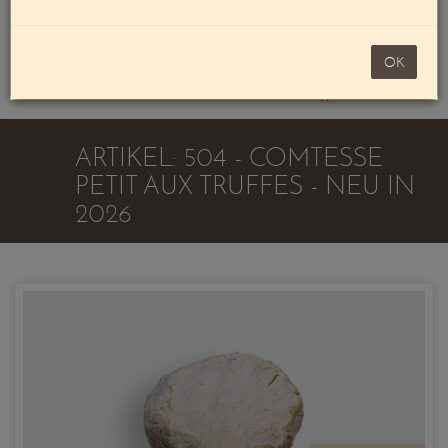
Mein Konto
noch 100,00 €
OK
Warenkorb
ARTIKEL: 504 - COMTESSE
PETIT AUX TRUFFES - NEU IN
2026