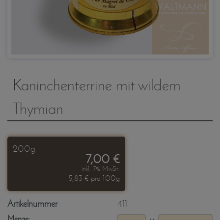
Kaninchenterrine mit wildem
Thymian
200g
7,00 €
inkl. 7% MwSt.
5,83 € pro 100g
Artikelnummer
411
Menge: