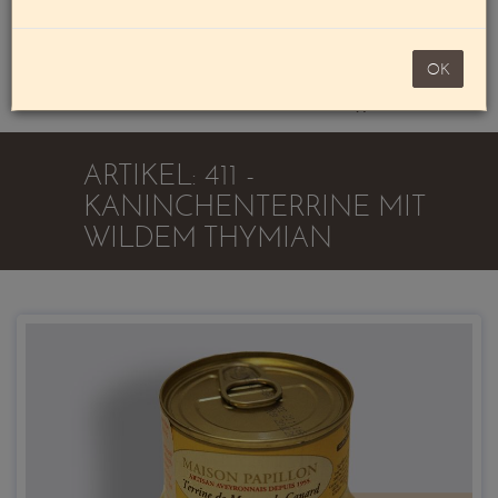
Mein Konto
noch 100,00 €
OK
Warenkorb
ARTIKEL: 411 -
KANINCHENTERRINE MIT
WILDEM THYMIAN