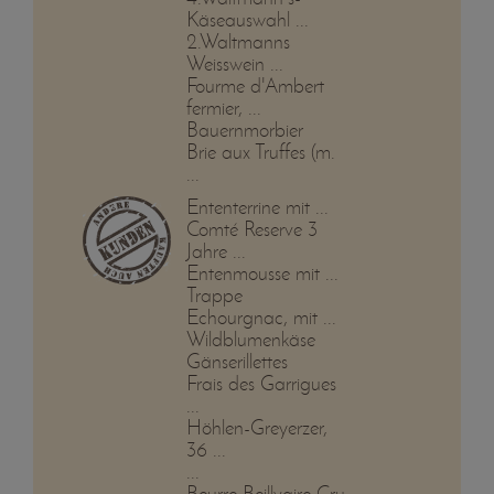
Käseauswahl ...
2.Waltmanns
Weisswein ...
Fourme d'Ambert
fermier, ...
Bauernmorbier
Brie aux Truffes (m.
...
Ententerrine mit ...
Comté Reserve 3
Jahre ...
Entenmousse mit ...
Trappe
Echourgnac, mit ...
Wildblumenkäse
Gänserillettes
Frais des Garrigues
...
Höhlen-Greyerzer,
36 ...
...
Beurre Beillvaire Cru