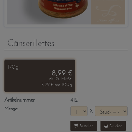
Gänserillettes
170g
8,99 €
inkl. 7% MwSt.
5,29 € pro 100g
Artikelnummer
412
Menge:
X
Bestellen
Drucken