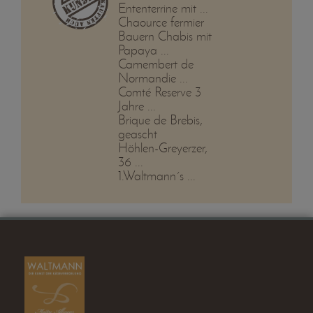
Ententerrine mit ...
Chaource fermier
Bauern Chabis mit
Papaya ...
Camembert de
Normandie ...
Comté Reserve 3
Jahre ...
Brique de Brebis,
geascht
Höhlen-Greyerzer,
36 ...
1.Waltmann´s ...