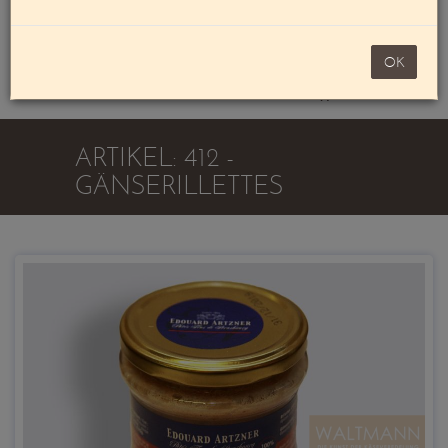
Mein Konto
noch 100,00 €
OK
Warenkorb
ARTIKEL: 412 -
GÄNSERILLETTES