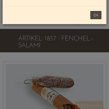
Mein Konto
noch 100,00 €
OK
Warenkorb
ARTIKEL: 1857 - FENCHEL -
SALAMI