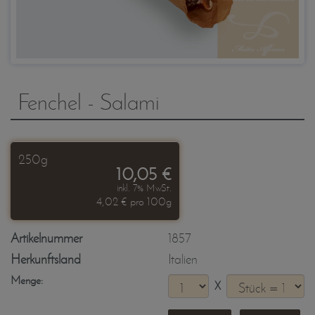
Fenchel - Salami
250g
10,05 €
inkl. 7% MwSt.
4,02 € pro 100g
Artikelnummer
1857
Herkunftsland
Italien
Menge:
X