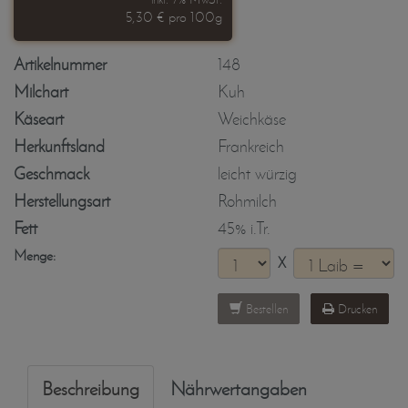
5,30 € pro 100g
Artikelnummer
148
Milchart
Kuh
Käseart
Weichkäse
Herkunftsland
Frankreich
Geschmack
leicht würzig
Herstellungsart
Rohmilch
Fett
45% i.Tr.
Menge:
X
Bestellen
Drucken
Beschreibung
Nährwertangaben