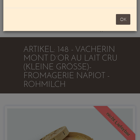
Mein Konto
noch 100,00 €
OK
Warenkorb
ARTIKEL: 148 - VACHERIN
MONT D´OR AU LAIT CRU
(KLEINE GRÖSSE)-F
ROMAGERIE NAPIOT - R
OHMILCH
nicht Lieferbar