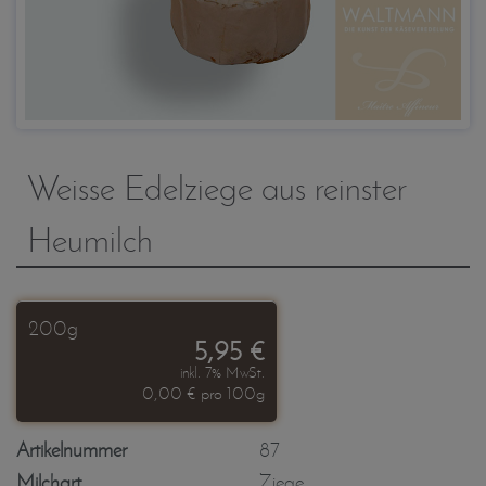
Weisse Edelziege aus reinster
Heumilch
200g
5,95 €
inkl. 7% MwSt.
0,00 € pro 100g
Artikelnummer
87
Milchart
Ziege