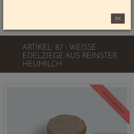
Mein Konto
noch 100,00 €
OK
Warenkorb
ARTIKEL: 87 - WEISSE
EDELZIEGE AUS REINSTER
HEUMILCH
nicht Lieferbar