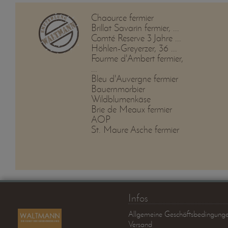
Chaource fermier
Brillat Savarin fermier, ...
Comté Reserve 3 Jahre ...
Höhlen-Greyerzer, 36 ...
Fourme d'Ambert fermier,
...
Bleu d'Auvergne fermier
Bauernmorbier
Wildblumenkäse
Brie de Meaux fermier
AOP
St. Maure Asche fermier
Infos
Allgemeine Geschäftsbedingung
Versand