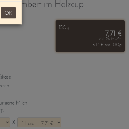
scamembert im Holzcup
OK
150g
7,71 €
inkl. 7% MwSt.
5,14 € pro 100g
f
skäse
reich
risierte Milch
Tr.
X