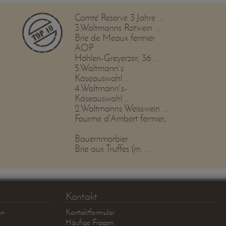
Comté Reserve 3 Jahre ...
3.Waltmanns Rotwein ...
Brie de Meaux fermier
AOP
Höhlen-Greyerzer, 36 ...
5.Waltmann`s
Käseauswahl ...
4.Waltmann`s-
Käseauswahl ...
2.Waltmanns Weisswein ...
Fourme d'Ambert fermier,
...
Bauernmorbier
Brie aux Truffes (m. ...
Kontakt
en
Kontaktformular
Häufige Fragen