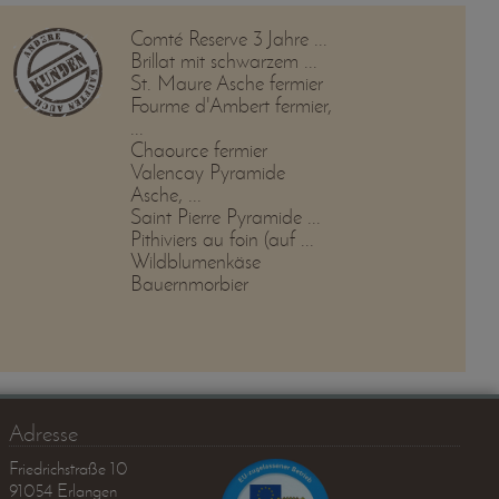
Comté Reserve 3 Jahre ...
Brillat mit schwarzem ...
St. Maure Asche fermier
Fourme d'Ambert fermier,
...
Chaource fermier
Valencay Pyramide
Asche, ...
Saint Pierre Pyramide ...
Pithiviers au foin (auf ...
Wildblumenkäse
Bauernmorbier
Adresse
Friedrichstraße 10
91054 Erlangen