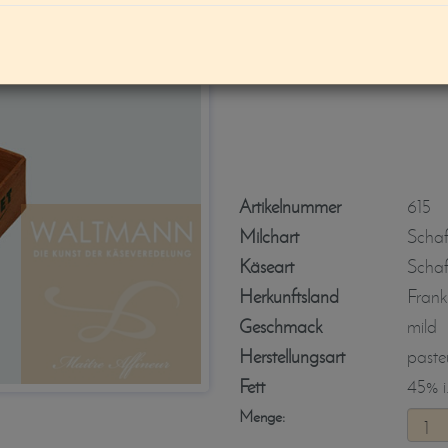
Margalet-Schaf
Artikelnummer
615
Milchart
Scha
Käseart
Schaf
Herkunftsland
Frank
Geschmack
mild
Herstellungsart
pasteu
Fett
45% i.
Menge: