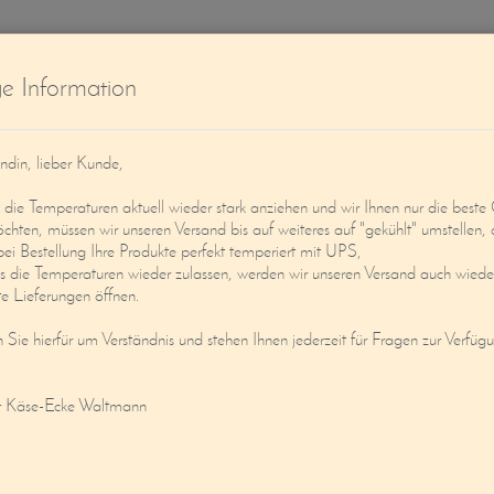
W
ge Information
ndin, lieber Kunde,
ie Temperaturen aktuell wieder stark anziehen und wir Ihnen nur die beste 
öchten, müssen wir unseren Versand bis auf weiteres auf "gekühlt" umstellen, 
bei Bestellung Ihre Produkte perfekt temperiert mit UPS,
s die Temperaturen wieder zulassen, werden wir unseren Versand auch wieder
Service
Mein Konto
e Lieferungen öffnen.
n Sie hierfür um Verständnis und stehen Ihnen jederzeit für Fragen zur Verfüg
HAFSCAMEMBERT IM HOLZCUP
r Käse-Ecke Waltmann