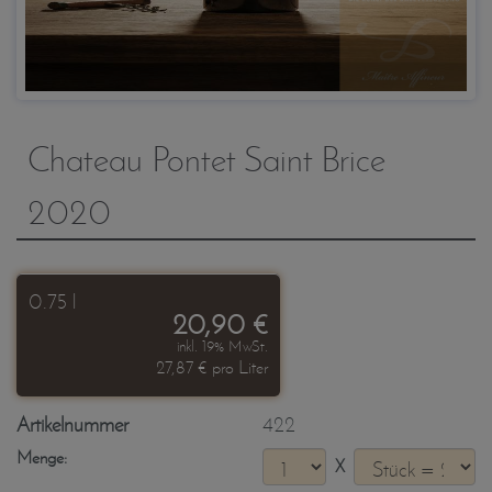
Chateau Pontet Saint Brice
2020
0.75 l
20,90 €
inkl. 19% MwSt.
27,87 € pro Liter
Artikelnummer
422
Menge:
X