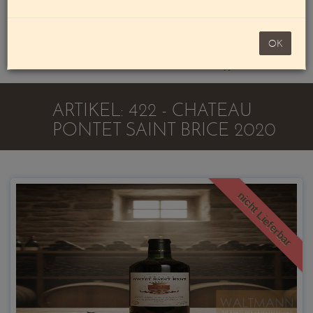
Mein Konto
noch 100,00 €
OK
Warenkorb
ARTIKEL: 422 - CHATEAU
PONTET SAINT BRICE 2020
nicht Lieferbar