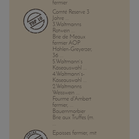
fermier
Comté Reserve 3
Jahre ...
3.Waltmanns
Rotwein ...
Brie de Meaux
fermier AOP
Höhlen-Greyerzer,
36 ...
5.Waltmann`s
Käseauswahl ...
4.Waltmann`s-
Käseauswahl ...
2.Waltmanns
Weisswein ...
Fourme d'Ambert
fermier, ...
Bauernmorbier
Brie aux Truffes (m.
...
Epoisses fermier, mit
...