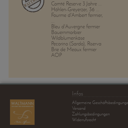
Comté Reserve 3 Jahre ...
Höhlen-Greyerzer, 36 ...
Fourme d'Ambert fermier,
...
Bleu d'Auvergne fermier
Bauernmorbier
Wildblumenkäse
Pecorino (Sardo), Riserva
Brie de Meaux fermier
AOP
Infos
Allgemeine Geschäftsbedingung
Versand
Zahlungsbedingungen
Widerrufsrecht