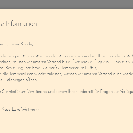
W
ge Information
ndin, lieber Kunde,
ie Temperaturen aktuell wieder stark anziehen und wir Ihnen nur die beste 
öchten, müssen wir unseren Versand bis auf weiteres auf "gekühlt" umstellen, 
bei Bestellung Ihre Produkte perfekt temperiert mit UPS,
s die Temperaturen wieder zulassen, werden wir unseren Versand auch wieder
Service
Mein Konto
e Lieferungen öffnen.
n Sie hierfür um Verständnis und stehen Ihnen jederzeit für Fragen zur Verfüg
r Käse-Ecke Waltmann