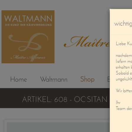
wichti
Liebe Ku
nachdem d
liefern m
erhalten 
Sobald e
Home
Waltmann
Shop
Beratung
ungekühlt
Wir bitte
ARTIKEL: 608 - OC`SITAN
Ihr
Team de