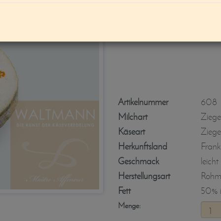
Oc`sitan
Artikelnummer
608
Milchart
Ziege
Käseart
Ziege
Herkunftsland
Frank
Geschmack
leicht
Herstellungsart
Rohmi
Fett
50% i.
Menge: