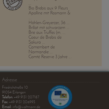
...
Bio Brebis aux 9 Fleurs
Apolline mit Rosmarin &
...
Höhlen-Greyerzer, 36 ...
Brillat mit schwarzem ...
Brie aux Truffes (m. ...
Coeur de Brebis de
Sakura ...
Camembert de
Normandie ...
Comté Reserve 3 Jahre ...
Adresse
Friedrichstraße 10
91054 Erlangen
Telefon:
+49 9131 207187
Fax:
+49 9131 206993
Email:
info@waltmann.de