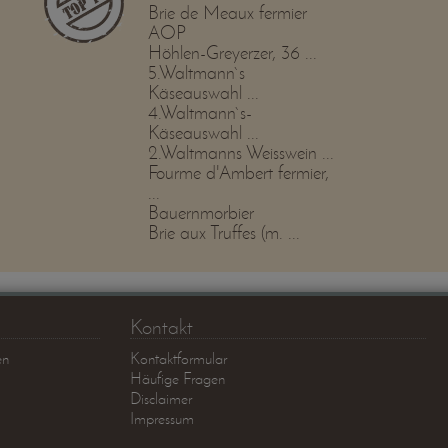
Brie de Meaux fermier
AOP
Höhlen-Greyerzer, 36 ...
5.Waltmann`s
Käseauswahl ...
4.Waltmann`s-
Käseauswahl ...
2.Waltmanns Weisswein ...
Fourme d'Ambert fermier,
...
Bauernmorbier
Brie aux Truffes (m. ...
Kontakt
en
Kontaktformular
Häufige Fragen
Disclaimer
Impressum