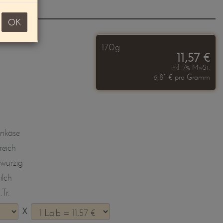
OK
170g
11,57 €
inkl. 7% MwSt.
6,81 € pro Gramm
nkäse
reich
 würzig
lch
Tr.
X