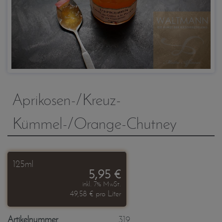
Aprikosen-/Kreuz-
Kümmel-/Orange-Chutney
125ml
5,95 €
inkl. 7% MwSt.
49,58 € pro Liter
Artikelnummer
319