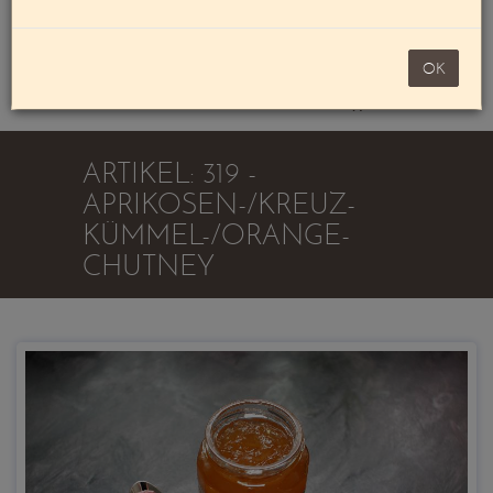
Mein Konto
noch 100,00 €
OK
Warenkorb
ARTIKEL: 319 -
APRIKOSEN-/KREUZ-
KÜMMEL-/ORANGE-
CHUTNEY