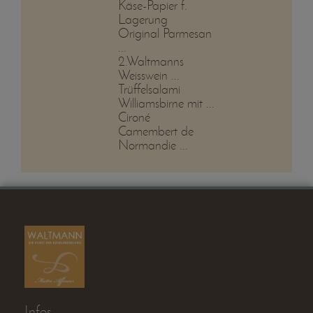
Käse-Papier f.
Lagerung
Original Parmesan
...
2.Waltmanns
Weisswein ...
Trüffelsalami
Williamsbirne mit ...
Cironé
Camembert de
Normandie ...
Infos