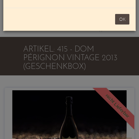
Mein Konto
noch 100,00 €
OK
Warenkorb
ARTIKEL: 415 - DOM
PÉRIGNON VINTAGE 2013
(GESCHENKBOX)
nicht Lieferbar