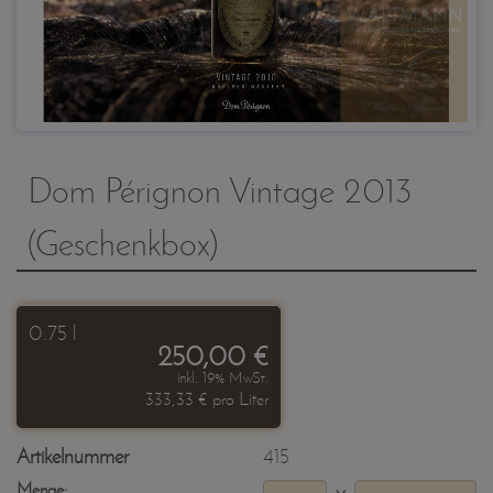
Dom Pérignon Vintage 2013
(Geschenkbox)
0.75 l
250,00 €
inkl. 19% MwSt.
333,33 € pro Liter
Artikelnummer
415
Menge: