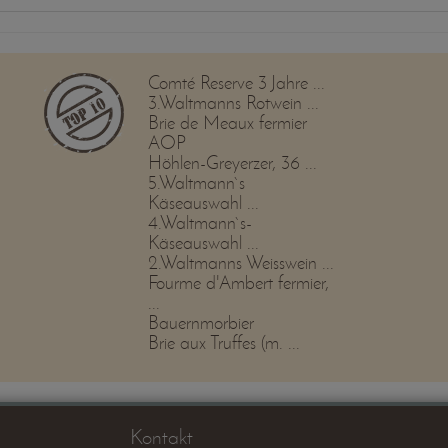
Comté Reserve 3 Jahre ...
3.Waltmanns Rotwein ...
Brie de Meaux fermier
AOP
Höhlen-Greyerzer, 36 ...
5.Waltmann`s
Käseauswahl ...
4.Waltmann`s-
Käseauswahl ...
2.Waltmanns Weisswein ...
Fourme d'Ambert fermier,
...
Bauernmorbier
Brie aux Truffes (m. ...
Kontakt