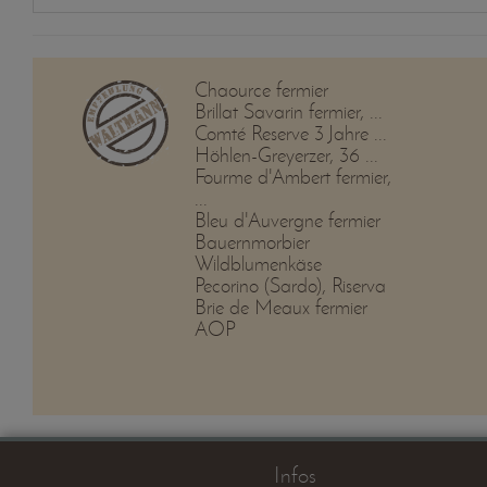
Chaource fermier
Brillat Savarin fermier, ...
Comté Reserve 3 Jahre ...
Höhlen-Greyerzer, 36 ...
Fourme d'Ambert fermier,
...
Bleu d'Auvergne fermier
Bauernmorbier
Wildblumenkäse
Pecorino (Sardo), Riserva
Brie de Meaux fermier
AOP
Infos