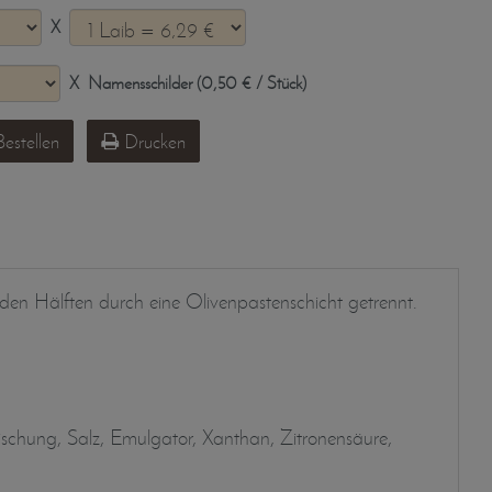
X
X
Namensschilder (0,50 € / Stück)
estellen
Drucken
eiden Hälften durch eine Olivenpastenschicht getrennt.
ischung, Salz, Emulgator, Xanthan, Zitronensäure,