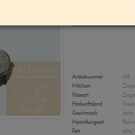
Le Provencale (
Olivenpaste)
Artikelnummer
195
Milchart
Ziege
Käseart
Ziege
Herkunftsland
Frank
Geschmack
leicht
Herstellungsart
Rohmi
Fett
45% i.