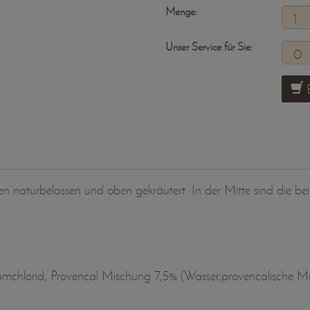
Menge:
Unser Service für Sie:
B
ten naturbelassen und oben gekräutert. In der Mitte sind die b
iumchlorid, Provencal Mischung 7,5% (Wasser,provencalische M