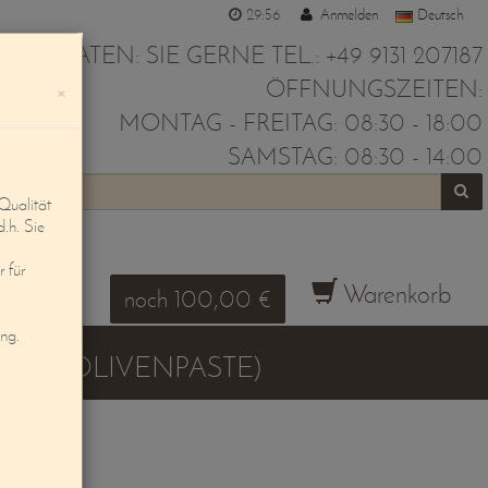
29:55
Anmelden
Deutsch
IR BERATEN: SIE GERNE TEL.: +49 9131 207187
ÖFFNUNGSZEITEN:
×
MONTAG - FREITAG: 08:30 - 18:00
SAMSTAG: 08:30 - 14:00
Qualität
d.h. Sie
 für
Warenkorb
noch 100,00 €
ung.
N UND OLIVENPASTE)