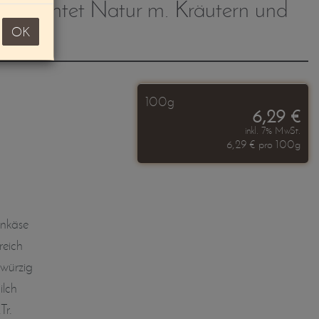
geschichtet Natur m. Kräutern und
OK
100g
6,29 €
inkl. 7% MwSt.
6,29 € pro 100g
nkäse
reich
 würzig
lch
Tr.