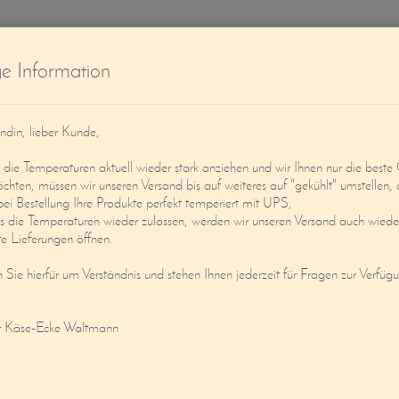
W
ge Information
ndin, lieber Kunde,
ie Temperaturen aktuell wieder stark anziehen und wir Ihnen nur die beste 
öchten, müssen wir unseren Versand bis auf weiteres auf "gekühlt" umstellen, 
bei Bestellung Ihre Produkte perfekt temperiert mit UPS,
s die Temperaturen wieder zulassen, werden wir unseren Versand auch wieder
Service
Mein Konto
e Lieferungen öffnen.
n Sie hierfür um Verständnis und stehen Ihnen jederzeit für Fragen zur Verfüg
LE (GESCHICHTET NATUR M. KRÄUTER
r Käse-Ecke Waltmann