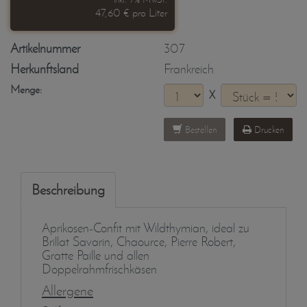
47,60 € pro Liter
Artikelnummer
307
Herkunftsland
Frankreich
Menge:
X
Bestellen
Drucken
Beschreibung
Aprikosen-Confit mit Wildthymian, ideal zu
Brillat Savarin, Chaource, Pierre Robert,
Gratte Paille und allen
Doppelrahmfrischkäsen
Allergene