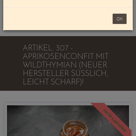
Mein Konto
noch 100,00 €
OK
Warenkorb
ARTIKEL: 307 -
APRIKOSENCONFIT MIT
WILDTHYMIAN (NEUER
HERSTELLER SÜSSLICH, L
EICHT SCHARF)!
nicht Lieferbar