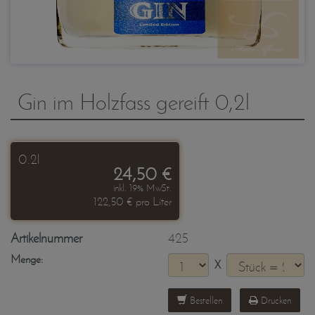
Gin im Holzfass gereift 0,2l
0.2l
24,50 €
inkl. 19% MwSt.
122,50 € pro Liter
Artikelnummer
425
Menge:
X
Bestellen
Drucken