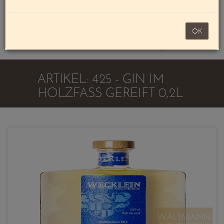
Mein Konto
noch 100,00 €
OK
Warenkorb
ARTIKEL: 425 - GIN IM
HOLZFASS GEREIFT 0,2L