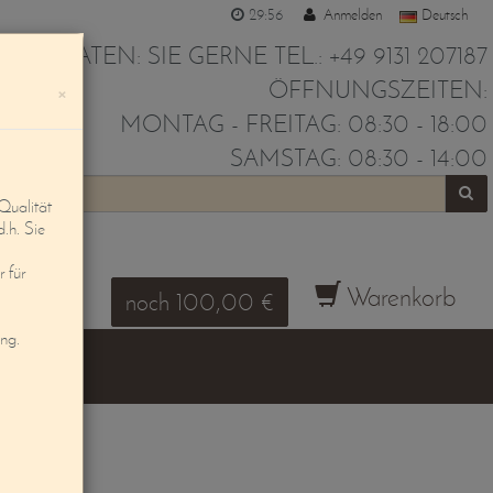
29:56
Anmelden
Deutsch
IR BERATEN: SIE GERNE TEL.: +49 9131 207187
ÖFFNUNGSZEITEN:
×
MONTAG - FREITAG: 08:30 - 18:00
SAMSTAG: 08:30 - 14:00
Qualität
d.h. Sie
 für
Warenkorb
noch 100,00 €
ung.
ZBRETT