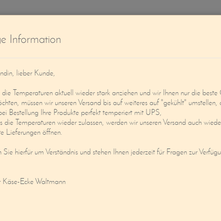
W
ge Information
ndin, lieber Kunde,
ie Temperaturen aktuell wieder stark anziehen und wir Ihnen nur die beste 
öchten, müssen wir unseren Versand bis auf weiteres auf "gekühlt" umstellen, 
bei Bestellung Ihre Produkte perfekt temperiert mit UPS,
s die Temperaturen wieder zulassen, werden wir unseren Versand auch wieder
Service
Mein Konto
e Lieferungen öffnen.
n Sie hierfür um Verständnis und stehen Ihnen jederzeit für Fragen zur Verfüg
ÄSEHOBEL MIT GLASGLOCKE UND HOL
r Käse-Ecke Waltmann