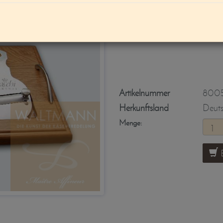
Trüffel-/Käsehob
Artikelnummer
800
Herkunftsland
Deut
Menge:
B