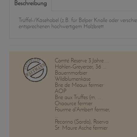
Beschreibung
Trüffel-/Käsehobel (z.B. für Belper Knolle oder versc
entsprechenen hochwertigem Holzbrett
Comté Reserve 3 Jahre ...
Höhlen-Greyerzer, 36 ...
Bauernmorbier
Wildblumenkäse
Brie de Meaux fermier
AOP
Brie aux Truffes (m. ...
Chaource fermier
Fourme d'Ambert fermier,
...
Pecorino (Sardo), Riserva
St. Maure Asche fermier