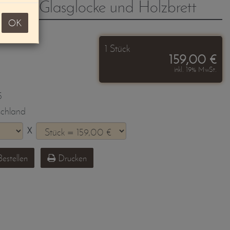
el mit Glasglocke und Holzbrett
OK
1 Stück
159,00 €
inkl. 19% MwSt.
5
schland
X
estellen
Drucken